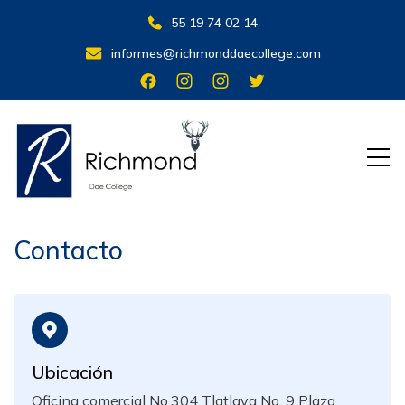
55 19 74 02 14
informes@richmonddaecollege.com
Tu ritmo, tus sueños, tu vida
Contacto
Ubicación
‌Oficina comercial No.304 Tlatlaya No. 9 Plaza